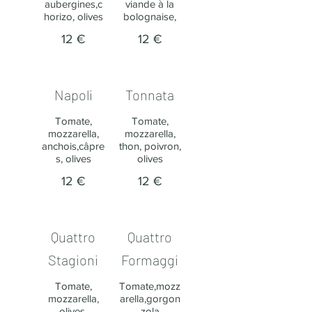
aubergines,c
viande à la
horizo, olives
bolognaise,
12 €
12 €
Napoli​
Tonnata
Tomate,
Tomate,
mozzarella,
mozzarella,
anchois,câpre
thon, poivron,
s, olives
olives
12 €
12 €
Quattro
Quattro
Stagioni
Formaggi
Tomate,
Tomate,mozz
mozzarella,
arella,gorgon
olives,
zola