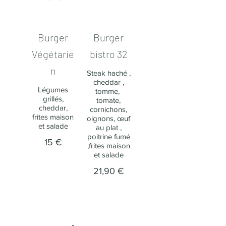
Burger
Burger
Végétarie
bistro 32
n​
Steak haché ,
cheddar ,
Légumes
tomme, ​
grillés,
tomate,
cheddar,
cornichons,
frites maison
oignons, œuf
et salade
au plat ,
poitrine fumé
15 €
,frites maison
et salade
21,90 €