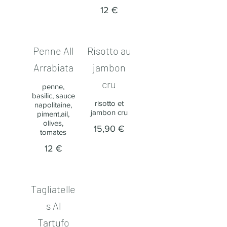
12 €
Penne All
Risotto au
Arrabiata
jambon
cru
penne,
basilic, sauce
risotto et
napolitaine,
jambon cru
piment,ail,
olives,
15,90 €
tomates
12 €
Tagliatelle
s Al
Tartufo