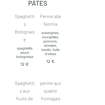
PÂTES
Spaghetti
Penne alla
s
Norma​
Bolognais
aubergines,
courgettes,
e
poivrons,
tomates,
spaghettis
basilic, huile
sauce
d’olives
bolognaise
12 €
12 €
Spaghetti
penne aux
s aux
quatre
fruits de
fromages