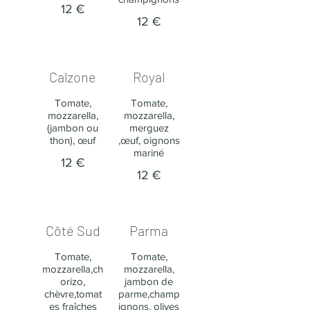
12 €
12 €
Calzone
Royal
Tomate,
Tomate,
mozzarella,
mozzarella,
(jambon ou
merguez
thon), œuf
,œuf, oignons
mariné
12 €
12 €
Côté Sud
Parma
Tomate,
Tomate,
mozzarella,ch
mozzarella,
orizo,
jambon de
chèvre,tomat
parme,champ
es fraîches
ignons, olives