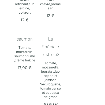
artichaut,aub
chèvre,parme
ergine,
san
poivron,
12 €
12 €
saumon
La
Spéciale
Tomate,
mozzarella,
Bistro 32
saumon fumé
,crème fraiche
Tomate,
mozzarella,
17,90 €
burrata ,duo
coppa et
jambon
Sec, roquette,
tomate cerise
et copeaux
de grana
20,90 €