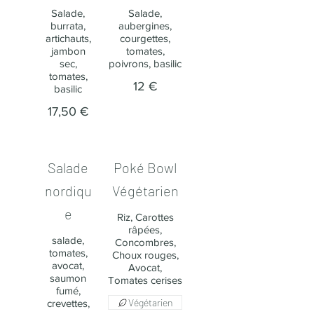
Salade,
Salade,
burrata,
aubergines,
artichauts,
courgettes,
jambon
tomates,
sec,
poivrons, basilic
tomates,
12 €
basilic
17,50 €
Salade
Poké Bowl
nordiqu
Végétarien
e
Riz, Carottes
râpées,
salade,
Concombres,
tomates,
Choux rouges,
avocat,
Avocat,
saumon
Tomates cerises
fumé,
Végétarien
crevettes,