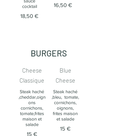
sauce
16,50 €
cocktail
18,50 €
BURGERS
Cheese
Blue
Classique​
Cheese​
Steak haché
Steak haché
,cheddar,oign
,bleu, ​ tomate,
ons
cornichons,
cornichons,
oignons,
tomate,frites
frites maison
maison et
et salade
salade
15 €
15 €