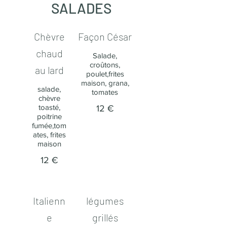
SALADES
Chèvre
Façon Césa​r
chaud
Salade,
croûtons,
au lard​
poulet,frites
maison, grana,
salade,
tomates
chèvre
toasté,
12 €
poitrine
fumée,tom
ates, frites
maison
12 €
Italienn
légumes
e
grillés​