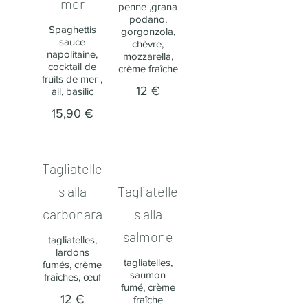
mer
penne ,grana
podano,
Spaghettis
gorgonzola,
sauce
chèvre,
napolitaine,
mozzarella,
cocktail de
crème fraîche
fruits de mer ,
12 €
ail, basilic
15,90 €
Tagliatelle
s alla
Tagliatelle
carbonara
s alla
salmone​
tagliatelles,
lardons
tagliatelles,
fumés, crème
saumon
fraîches, œuf
fumé, crème
12 €
fraîche