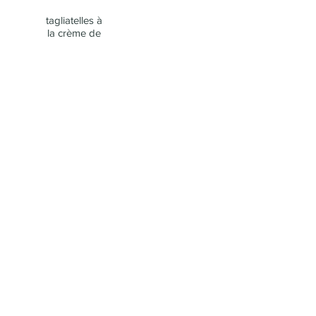
tagliatelles à
la crème de
truffe noire et
sa burrata
crèmeuse
22,00 €
DESSERTS
MAISON
Tiramisu
Tarte aux
pommes
4,50 €
4,50 €